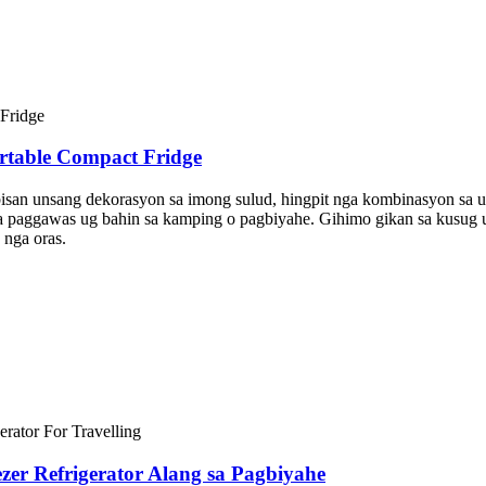
ortable Compact Fridge
bisan unsang dekorasyon sa imong sulud, hingpit nga kombinasyon sa 
sa paggawas ug bahin sa kamping o pagbiyahe. Gihimo gikan sa kusug u
 nga oras.
zer Refrigerator Alang sa Pagbiyahe