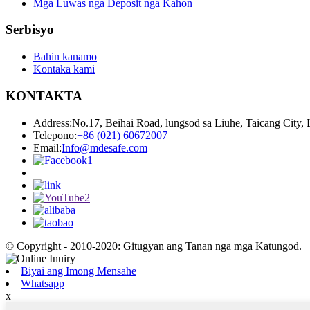
Mga Luwas nga Deposit nga Kahon
Serbisyo
Bahin kanamo
Kontaka kami
KONTAKTA
Address:
No.17, Beihai Road, lungsod sa Liuhe, Taicang City,
Telepono:
+86 (021) 60672007
Email:
Info@mdesafe.com
© Copyright - 2010-2020: Gitugyan ang Tanan nga mga Katungod.
Biyai ang Imong Mensahe
Whatsapp
x