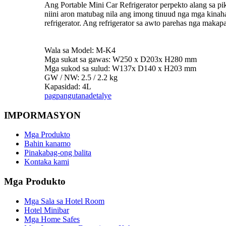
Ang Portable Mini Car Refrigerator perpekto alang sa p
niini aron matubag nila ang imong tinuud nga mga kinahan
refrigerator. Ang refrigerator sa awto parehas nga maka
Wala sa Model: M-K4
Mga sukat sa gawas: W250 x D203x H280 mm
Mga sukod sa sulud: W137x D140 x H203 mm
GW / NW: 2.5 / 2.2 kg
Kapasidad: 4L
pagpangutana
detalye
IMPORMASYON
Mga Produkto
Bahin kanamo
Pinakabag-ong balita
Kontaka kami
Mga Produkto
Mga Sala sa Hotel Room
Hotel Minibar
Mga Home Safes