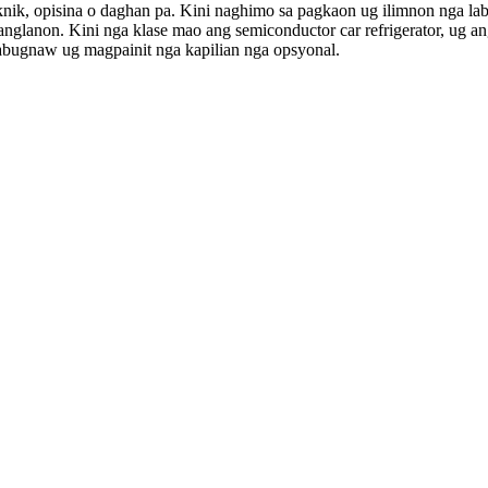
iknik, opisina o daghan pa. Kini naghimo sa pagkaon ug ilimnon nga l
glanon. Kini nga klase mao ang semiconductor car refrigerator, ug ang
pabugnaw ug magpainit nga kapilian nga opsyonal.