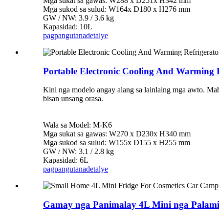
Mga sukat sa gawas: W288 x D251x H342 mm
Mga sukod sa sulud: W164x D180 x H276 mm
GW / NW: 3.9 / 3.6 kg
Kapasidad: 10L
pagpangutana
detalye
Portable Electronic Cooling And Warming R
Kini nga modelo angay alang sa lainlaing mga awto. Mah
bisan unsang orasa.
Wala sa Model: M-K6
Mga sukat sa gawas: W270 x D230x H340 mm
Mga sukod sa sulud: W155x D155 x H255 mm
GW / NW: 3.1 / 2.8 kg
Kapasidad: 6L
pagpangutana
detalye
Gamay nga Panimalay 4L Mini nga Palamig