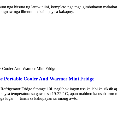
ahum nga hitsura ug laraw niini, kompleto nga mga gimbuhaton makaha
 bugnaw nga ilimnon makahupay sa kakapoy.
se Portable Cooler And Warmer Mini Fridge
efrigerator Fridge Storage 10L naglihok ingon usa ka labi ka siksik 
ysa temperatura sa gawas sa 19-22 ° C, apan mahimo ka usab aron mai
 mga lugar — tanan sa kahupayan sa imong awto.