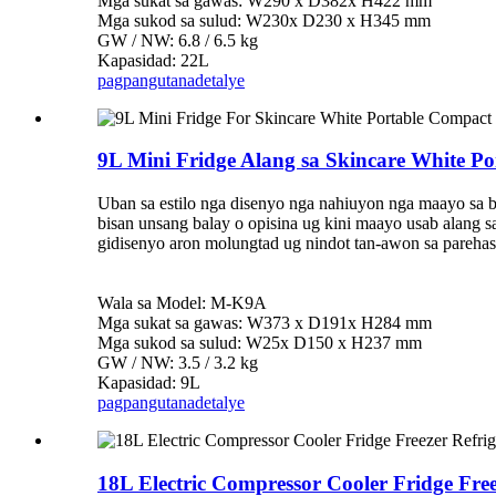
Mga sukat sa gawas: W290 x D382x H422 mm
Mga sukod sa sulud: W230x D230 x H345 mm
GW / NW: 6.8 / 6.5 kg
Kapasidad: 22L
pagpangutana
detalye
9L Mini Fridge Alang sa Skincare White P
Uban sa estilo nga disenyo nga nahiuyon nga maayo sa 
bisan unsang balay o opisina ug kini maayo usab alang 
gidisenyo aron molungtad ug nindot tan-awon sa parehas
Wala sa Model: M-K9A
Mga sukat sa gawas: W373 x D191x H284 mm
Mga sukod sa sulud: W25x D150 x H237 mm
GW / NW: 3.5 / 3.2 kg
Kapasidad: 9L
pagpangutana
detalye
18L Electric Compressor Cooler Fridge Free