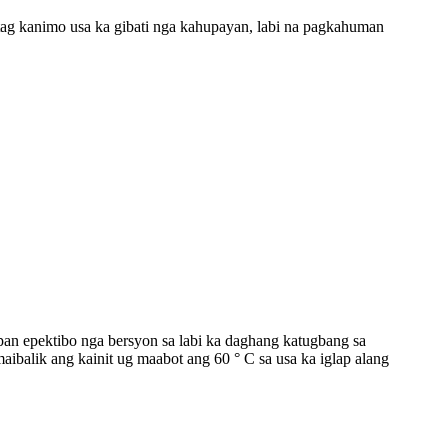
tag kanimo usa ka gibati nga kahupayan, labi na pagkahuman
apan epektibo nga bersyon sa labi ka daghang katugbang sa
balik ang kainit ug maabot ang 60 ° C sa usa ka iglap alang