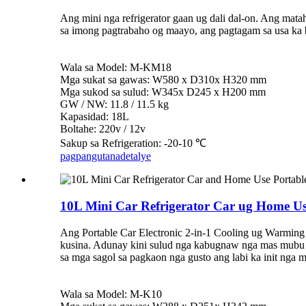
Ang mini nga refrigerator gaan ug dali dal-on. Ang mat
sa imong pagtrabaho og maayo, ang pagtagam sa usa ka
Wala sa Model: M-KM18
Mga sukat sa gawas: W580 x D310x H320 mm
Mga sukod sa sulud: W345x D245 x H200 mm
GW / NW: 11.8 / 11.5 kg
Kapasidad: 18L
Boltahe: 220v / 12v
Sakup sa Refrigeration: -20-10 ℃
pagpangutana
detalye
10L Mini Car Refrigerator Car ug Home U
Ang Portable Car Electronic 2-in-1 Cooling ug Warming R
kusina. Adunay kini sulud nga kabugnaw nga mas mubu ka
sa mga sagol sa pagkaon nga gusto ang labi ka init nga
Wala sa Model: M-K10