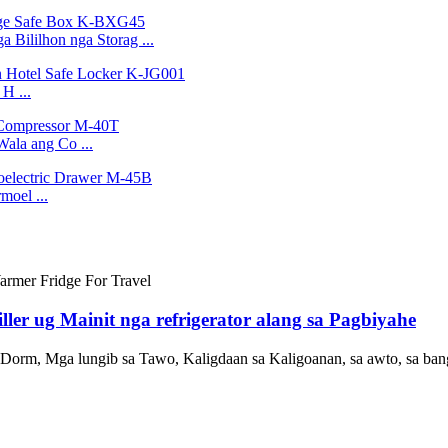
 Bililhon nga Storag ...
H ...
ala ang Co ...
moel ...
ler ug Mainit nga refrigerator alang sa Pagbiyahe
orm, Mga lungib sa Tawo, Kaligdaan sa Kaligoanan, sa awto, sa bangk