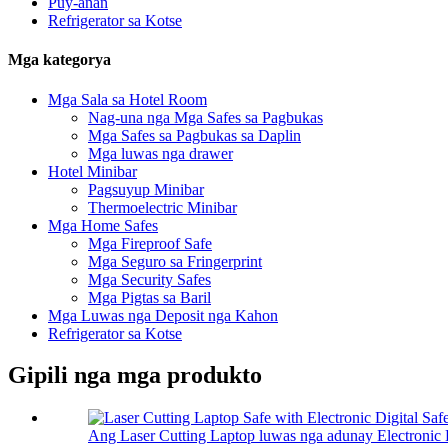
Puy-anan
Refrigerator sa Kotse
Mga kategorya
Mga Sala sa Hotel Room
Nag-una nga Mga Safes sa Pagbukas
Mga Safes sa Pagbukas sa Daplin
Mga luwas nga drawer
Hotel Minibar
Pagsuyup Minibar
Thermoelectric Minibar
Mga Home Safes
Mga Fireproof Safe
Mga Seguro sa Fringerprint
Mga Security Safes
Mga Pigtas sa Baril
Mga Luwas nga Deposit nga Kahon
Refrigerator sa Kotse
Gipili nga mga produkto
Ang Laser Cutting Laptop luwas nga adunay Electronic Di