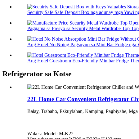
Secuirty Safe Safe Deposit Box nga adunay mga Yawi nga
Paggama sa Presyo sa Security Metal Wardrobe Top Top 
Ang Hotel No Noing Pagsuyup sa Mini Bar Fridge nga W
Ang Hotel Guestroom Eco-Friendly Minibar Fridge Ther
Refrigerator sa Kotse
22L Home Car Convenient Refrigerator Chil
Balay, Trabaho, Eskuylahan, Kamping, Pagbiyahe, Mga D
Wala sa Model: M-K22