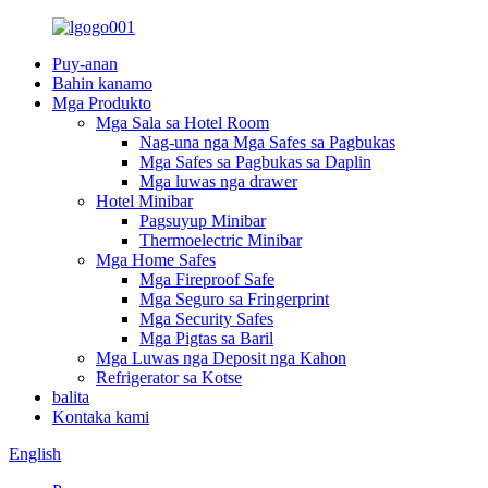
Puy-anan
Bahin kanamo
Mga Produkto
Mga Sala sa Hotel Room
Nag-una nga Mga Safes sa Pagbukas
Mga Safes sa Pagbukas sa Daplin
Mga luwas nga drawer
Hotel Minibar
Pagsuyup Minibar
Thermoelectric Minibar
Mga Home Safes
Mga Fireproof Safe
Mga Seguro sa Fringerprint
Mga Security Safes
Mga Pigtas sa Baril
Mga Luwas nga Deposit nga Kahon
Refrigerator sa Kotse
balita
Kontaka kami
English