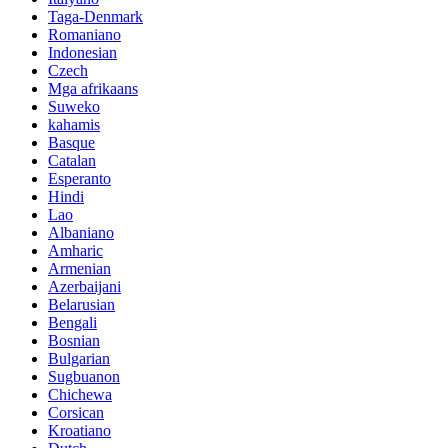
Taga-Denmark
Romaniano
Indonesian
Czech
Mga afrikaans
Suweko
kahamis
Basque
Catalan
Esperanto
Hindi
Lao
Albaniano
Amharic
Armenian
Azerbaijani
Belarusian
Bengali
Bosnian
Bulgarian
Sugbuanon
Chichewa
Corsican
Kroatiano