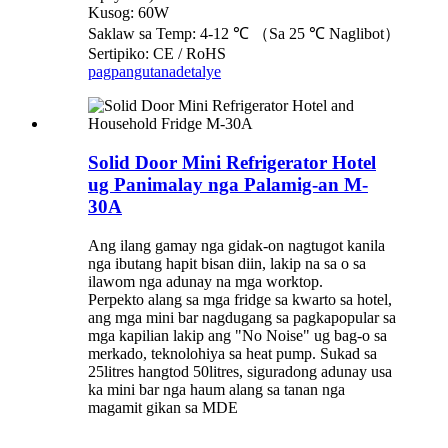
Kusog: 60W
Saklaw sa Temp: 4-12 ℃ （Sa 25 ℃ Naglibot）
Sertipiko: CE / RoHS
pagpangutana
detalye
Solid Door Mini Refrigerator Hotel
ug Panimalay nga Palamig-an M-
30A
Ang ilang gamay nga gidak-on nagtugot kanila
nga ibutang hapit bisan diin, lakip na sa o sa
ilawom nga adunay na mga worktop.
Perpekto alang sa mga fridge sa kwarto sa hotel,
ang mga mini bar nagdugang sa pagkapopular sa
mga kapilian lakip ang "No Noise" ug bag-o sa
merkado, teknolohiya sa heat pump. Sukad sa
25litres hangtod 50litres, siguradong adunay usa
ka mini bar nga haum alang sa tanan nga
magamit gikan sa MDE