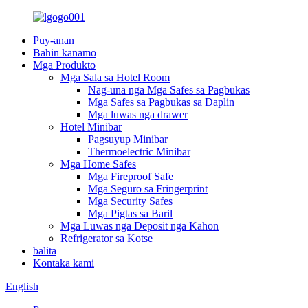
Puy-anan
Bahin kanamo
Mga Produkto
Mga Sala sa Hotel Room
Nag-una nga Mga Safes sa Pagbukas
Mga Safes sa Pagbukas sa Daplin
Mga luwas nga drawer
Hotel Minibar
Pagsuyup Minibar
Thermoelectric Minibar
Mga Home Safes
Mga Fireproof Safe
Mga Seguro sa Fringerprint
Mga Security Safes
Mga Pigtas sa Baril
Mga Luwas nga Deposit nga Kahon
Refrigerator sa Kotse
balita
Kontaka kami
English