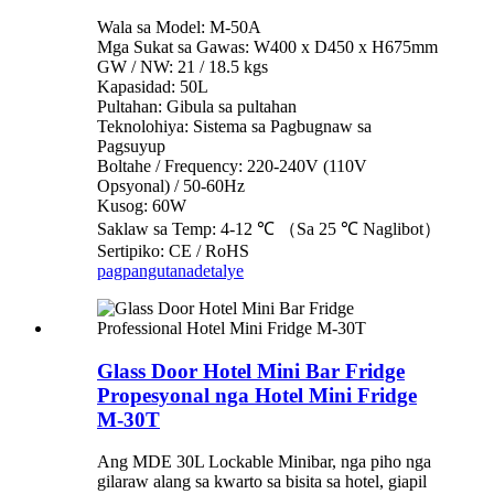
Wala sa Model: M-50A
Mga Sukat sa Gawas: W400 x D450 x H675mm
GW / NW: 21 / 18.5 kgs
Kapasidad: 50L
Pultahan: Gibula sa pultahan
Teknolohiya: Sistema sa Pagbugnaw sa
Pagsuyup
Boltahe / Frequency: 220-240V (110V
Opsyonal) / 50-60Hz
Kusog: 60W
Saklaw sa Temp: 4-12 ℃ （Sa 25 ℃ Naglibot）
Sertipiko: CE / RoHS
pagpangutana
detalye
Glass Door Hotel Mini Bar Fridge
Propesyonal nga Hotel Mini Fridge
M-30T
Ang MDE 30L Lockable Minibar, nga piho nga
gilaraw alang sa kwarto sa bisita sa hotel, giapil