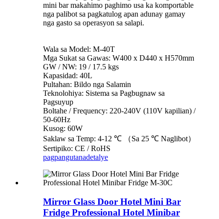
mini bar makahimo paghimo usa ka komportable
nga palibot sa pagkatulog apan adunay gamay
nga gasto sa operasyon sa salapi.
Wala sa Model: M-40T
Mga Sukat sa Gawas: W400 x D440 x H570mm
GW / NW: 19 / 17.5 kgs
Kapasidad: 40L
Pultahan: Bildo nga Salamin
Teknolohiya: Sistema sa Pagbugnaw sa
Pagsuyup
Boltahe / Frequency: 220-240V (110V kapilian) /
50-60Hz
Kusog: 60W
Saklaw sa Temp: 4-12 ℃ （Sa 25 ℃ Naglibot）
Sertipiko: CE / RoHS
pagpangutana
detalye
Mirror Glass Door Hotel Mini Bar
Fridge Professional Hotel Minibar