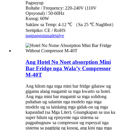
Pagsuyup
Boltahe / Frequency: 220-240V (110V
Opsyonal) / 50-60Hz
Kusog: 60W
Saklaw sa Temp: 4-12 ℃ （Sa 25 ℃ Naglibot）
Sertipiko: CE / RoHS
pagpangutana
detalye
Ang Hotel No Noet absorption Mini
Bar Fridge nga Wala’y Compressor
M-40T
Ang hilom nga mga mini bar fridge gilaraw ug
gigama alang magamit sa mga kwarto sa hotel.
Ang mga mini bar magamit sa mga solidong
pultahan ug salamin nga modelo nga mga
modelo ug sa lainlaing mga gidak-on ug mga
kapasidad (sa Mga Liter). Gisangkapan sa usa ka
super hilum ug episyente nga sistema sa
pagpabugnaw sa compressor ug espesyal nga
sistema sa pagtipig og kusog, ang kini nga mga