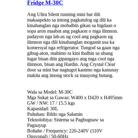
Fridge M-30C
Ang Ultra Silent running mini bar dili
makaapekto sa imong pagkatulog ug dili ka
kinahanglan nga mobalhin gikan sa higdaan o
sopa aron maabut ang pagkaon o mga ilimnon.
padayon nga lab-as ug cool ang pagkaon ug
ilimnon nga dili kinahanglan mogamit usa ka
komersyal nga refrigerator. Tungod sa gaan nga
gibug-aton, mahimo ra kini ibalhin sa ubang
lugar bisan diin gipangayo ang mga cool nga
ilimnon, bisan ang Hardin. Ang Crystal Clear
door sa mini bar nagtugot kanimo nga kanunay
makita ang imong stock sa maayong butang.
Wala sa Model: M-30C
Mga Sukat sa Gawas: W400 x D420 x H495mm
GW / NW: 17 / 15.5 kgs
Kapasidad: 30L
Pultahan: Bildo nga Salamin
Teknolohiya: Sistema sa Pagbugnaw sa
Pagsuyup
Boltahe / Frequency: 220-240V (110V
Opsyonal) / 50-60Hz