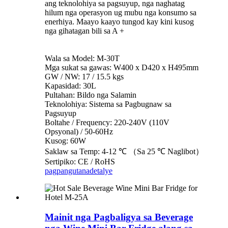
ang teknolohiya sa pagsuyup, nga naghatag
hilum nga operasyon ug mubu nga konsumo sa
enerhiya. Maayo kaayo tungod kay kini kusog
nga gihatagan bili sa A +
Wala sa Model: M-30T
Mga sukat sa gawas: W400 x D420 x H495mm
GW / NW: 17 / 15.5 kgs
Kapasidad: 30L
Pultahan: Bildo nga Salamin
Teknolohiya: Sistema sa Pagbugnaw sa
Pagsuyup
Boltahe / Frequency: 220-240V (110V
Opsyonal) / 50-60Hz
Kusog: 60W
Saklaw sa Temp: 4-12 ℃ （Sa 25 ℃ Naglibot）
Sertipiko: CE / RoHS
pagpangutana
detalye
Mainit nga Pagbaligya sa Beverage