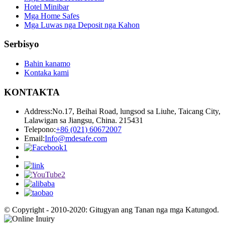
Hotel Minibar
Mga Home Safes
Mga Luwas nga Deposit nga Kahon
Serbisyo
Bahin kanamo
Kontaka kami
KONTAKTA
Address:
No.17, Beihai Road, lungsod sa Liuhe, Taicang City,
Lalawigan sa Jiangsu, China. 215431
Telepono:
+86 (021) 60672007
Email:
Info@mdesafe.com
© Copyright - 2010-2020: Gitugyan ang Tanan nga mga Katungod.