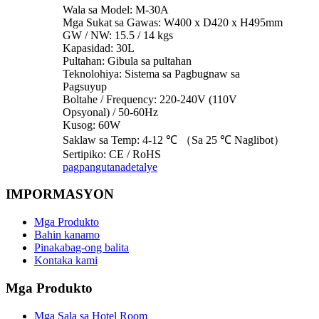
Wala sa Model: M-30A
Mga Sukat sa Gawas: W400 x D420 x H495mm
GW / NW: 15.5 / 14 kgs
Kapasidad: 30L
Pultahan: Gibula sa pultahan
Teknolohiya: Sistema sa Pagbugnaw sa
Pagsuyup
Boltahe / Frequency: 220-240V (110V
Opsyonal) / 50-60Hz
Kusog: 60W
Saklaw sa Temp: 4-12 ℃ （Sa 25 ℃ Naglibot）
Sertipiko: CE / RoHS
pagpangutana
detalye
IMPORMASYON
Mga Produkto
Bahin kanamo
Pinakabag-ong balita
Kontaka kami
Mga Produkto
Mga Sala sa Hotel Room