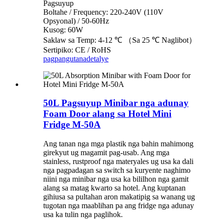
Pagsuyup
Boltahe / Frequency: 220-240V (110V
Opsyonal) / 50-60Hz
Kusog: 60W
Saklaw sa Temp: 4-12 ℃ （Sa 25 ℃ Naglibot）
Sertipiko: CE / RoHS
pagpangutana
detalye
50L Pagsuyup Minibar nga adunay
Foam Door alang sa Hotel Mini
Fridge M-50A
Ang tanan nga mga plastik nga bahin mahimong
girekyut ug magamit pag-usab. Ang mga
stainless, rustproof nga materyales ug usa ka dali
nga pagpadagan sa switch sa kuryente naghimo
niini nga minibar nga usa ka bililhon nga gamit
alang sa matag kwarto sa hotel. Ang kuptanan
gihiusa sa pultahan aron makatipig sa wanang ug
tugotan nga maablihan pa ang fridge nga adunay
usa ka tulin nga paglihok.