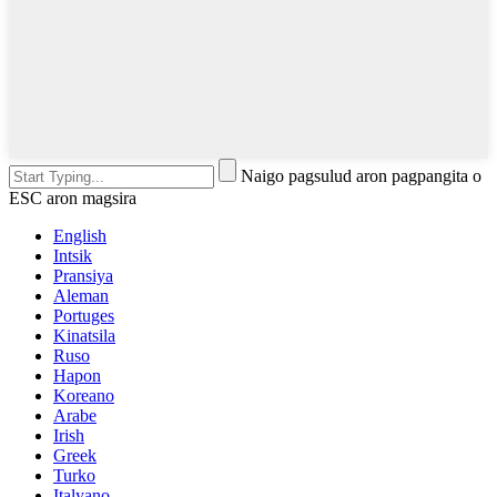
Naigo pagsulud aron pagpangita o
ESC aron magsira
English
Intsik
Pransiya
Aleman
Portuges
Kinatsila
Ruso
Hapon
Koreano
Arabe
Irish
Greek
Turko
Italyano