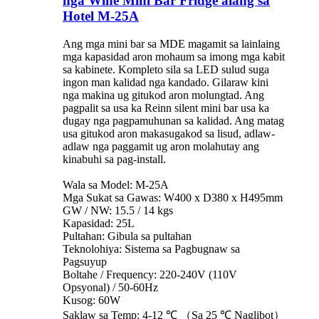
nga Wine Mini Bar Fridge alang sa
Hotel M-25A
Ang mga mini bar sa MDE magamit sa lainlaing
mga kapasidad aron mohaum sa imong mga kabit
sa kabinete. Kompleto sila sa LED sulud suga
ingon man kalidad nga kandado. Gilaraw kini
nga makina ug gitukod aron molungtad. Ang
pagpalit sa usa ka Reinn silent mini bar usa ka
dugay nga pagpamuhunan sa kalidad. Ang matag
usa gitukod aron makasugakod sa lisud, adlaw-
adlaw nga paggamit ug aron molahutay ang
kinabuhi sa pag-install.
Wala sa Model: M-25A
Mga Sukat sa Gawas: W400 x D380 x H495mm
GW / NW: 15.5 / 14 kgs
Kapasidad: 25L
Pultahan: Gibula sa pultahan
Teknolohiya: Sistema sa Pagbugnaw sa
Pagsuyup
Boltahe / Frequency: 220-240V (110V
Opsyonal) / 50-60Hz
Kusog: 60W
Saklaw sa Temp: 4-12 ℃ （Sa 25 ℃ Naglibot）