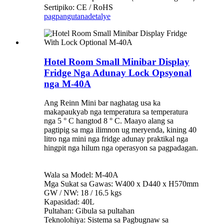
Sertipiko: CE / RoHS
pagpangutana
detalye
Hotel Room Small Minibar Display
Fridge Nga Adunay Lock Opsyonal
nga M-40A
Ang Reinn Mini bar naghatag usa ka
makapaukyab nga temperatura sa temperatura
nga 5 ° C hangtod 8 ° C. Maayo alang sa
pagtipig sa mga ilimnon ug meryenda, kining 40
litro nga mini nga fridge adunay praktikal nga
hingpit nga hilum nga operasyon sa pagpadagan.
Wala sa Model: M-40A
Mga Sukat sa Gawas: W400 x D440 x H570mm
GW / NW: 18 / 16.5 kgs
Kapasidad: 40L
Pultahan: Gibula sa pultahan
Teknolohiya: Sistema sa Pagbugnaw sa