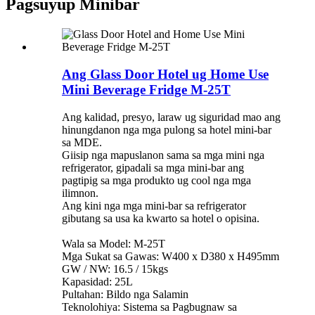
Pagsuyup Minibar
Ang Glass Door Hotel ug Home Use
Mini Beverage Fridge M-25T
Ang kalidad, presyo, laraw ug siguridad mao ang
hinungdanon nga mga pulong sa hotel mini-bar
sa MDE.
Giisip nga mapuslanon sama sa mga mini nga
refrigerator, gipadali sa mga mini-bar ang
pagtipig sa mga produkto ug cool nga mga
ilimnon.
Ang kini nga mga mini-bar sa refrigerator
gibutang sa usa ka kwarto sa hotel o opisina.
Wala sa Model: M-25T
Mga Sukat sa Gawas: W400 x D380 x H495mm
GW / NW: 16.5 / 15kgs
Kapasidad: 25L
Pultahan: Bildo nga Salamin
Teknolohiya: Sistema sa Pagbugnaw sa