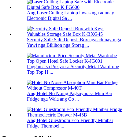
Ang Laser Cutting Laptop luwas nga adunay
Electronic Digital Sa ...
Secuirty Safe Safe Deposit Box nga adunay mga
Yawi nga Bililhon nga Storag ...
Paggama sa Presyo sa Security Metal Wardrobe
Top Top H ...
Ang Hotel No Noing Pagsuyup sa Mini Bar
Fridge nga Wala ang Co ...
Ang Hotel Guestroom Eco-Friendly Minibar
Fridge Thermoel ...