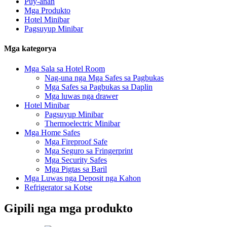
Puy-anan
Mga Produkto
Hotel Minibar
Pagsuyup Minibar
Mga kategorya
Mga Sala sa Hotel Room
Nag-una nga Mga Safes sa Pagbukas
Mga Safes sa Pagbukas sa Daplin
Mga luwas nga drawer
Hotel Minibar
Pagsuyup Minibar
Thermoelectric Minibar
Mga Home Safes
Mga Fireproof Safe
Mga Seguro sa Fringerprint
Mga Security Safes
Mga Pigtas sa Baril
Mga Luwas nga Deposit nga Kahon
Refrigerator sa Kotse
Gipili nga mga produkto