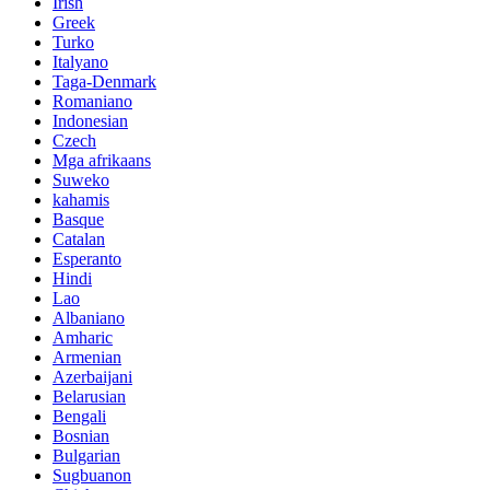
Irish
Greek
Turko
Italyano
Taga-Denmark
Romaniano
Indonesian
Czech
Mga afrikaans
Suweko
kahamis
Basque
Catalan
Esperanto
Hindi
Lao
Albaniano
Amharic
Armenian
Azerbaijani
Belarusian
Bengali
Bosnian
Bulgarian
Sugbuanon