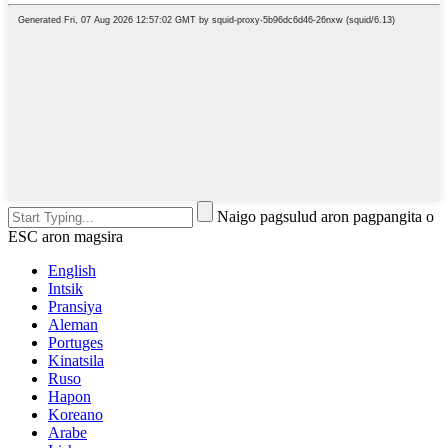
Naigo pagsulud aron pagpangita o
ESC aron magsira
English
Intsik
Pransiya
Aleman
Portuges
Kinatsila
Ruso
Hapon
Koreano
Arabe