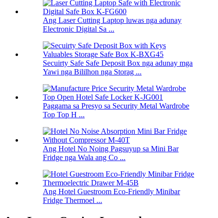
Ang Laser Cutting Laptop luwas nga adunay
Electronic Digital Sa ...
Secuirty Safe Safe Deposit Box nga adunay mga
Yawi nga Bililhon nga Storag ...
Paggama sa Presyo sa Security Metal Wardrobe
Top Top H ...
Ang Hotel No Noing Pagsuyup sa Mini Bar
Fridge nga Wala ang Co ...
Ang Hotel Guestroom Eco-Friendly Minibar
Fridge Thermoel ...