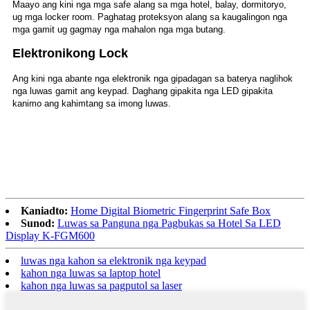
Maayo ang kini nga mga safe alang sa mga hotel, balay, dormitoryo,
ug mga locker room. Paghatag proteksyon alang sa kaugalingon nga
mga gamit ug gagmay nga mahalon nga mga butang.
Elektronikong Lock
Ang kini nga abante nga elektronik nga gipadagan sa baterya naglihok
nga luwas gamit ang keypad. Daghang gipakita nga LED gipakita
kanimo ang kahimtang sa imong luwas.
Kaniadto:
Home Digital Biometric Fingerprint Safe Box
Sunod:
Luwas sa Panguna nga Pagbukas sa Hotel Sa LED
Display K-FGM600
luwas nga kahon sa elektronik nga keypad
kahon nga luwas sa laptop hotel
kahon nga luwas sa pagputol sa laser