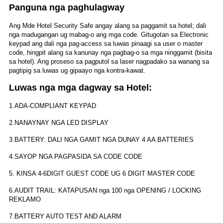
Panguna nga paghulagway
Ang Mde Hotel Security Safe angay alang sa paggamit sa hotel; dali
nga madugangan ug mabag-o ang mga code. Gitugotan sa Electronic
keypad ang dali nga pag-access sa luwas pinaagi sa user o master
code, hingpit alang sa kanunay nga pagbag-o sa mga ninggamit (bisita
sa hotel). Ang proseso sa pagputol sa laser nagpadako sa wanang sa
pagtipig sa luwas ug gipaayo nga kontra-kawat.
Luwas nga mga dagway sa Hotel:
1.ADA-COMPLIANT KEYPAD
2.NANAYNAY NGA LED DISPLAY
3.BATTERY: DALI NGA GAMIT NGA DUNAY 4 AA BATTERIES
4.SAYOP NGA PAGPASIDA SA CODE CODE
5. KINSA 4-6DIGIT GUEST CODE UG 6 DIGIT MASTER CODE
6.AUDIT TRAIL: KATAPUSAN nga 100 nga OPENING / LOCKING
REKLAMO
7.BATTERY AUTO TEST AND ALARM