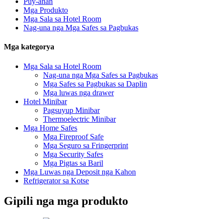
Puy-anan
Mga Produkto
Mga Sala sa Hotel Room
Nag-una nga Mga Safes sa Pagbukas
Mga kategorya
Mga Sala sa Hotel Room
Nag-una nga Mga Safes sa Pagbukas
Mga Safes sa Pagbukas sa Daplin
Mga luwas nga drawer
Hotel Minibar
Pagsuyup Minibar
Thermoelectric Minibar
Mga Home Safes
Mga Fireproof Safe
Mga Seguro sa Fringerprint
Mga Security Safes
Mga Pigtas sa Baril
Mga Luwas nga Deposit nga Kahon
Refrigerator sa Kotse
Gipili nga mga produkto