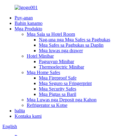
Puy-anan
Bahin kanamo
Mga Produkto
Mga Sala sa Hotel Room
Nag-una nga Mga Safes sa Pagbukas
Mga Safes sa Pagbukas sa Daplin
Mga luwas nga drawer
Hotel Minibar
Pagsuyup Minibar
Thermoelectric Minibar
Mga Home Safes
Mga Fireproof Safe
Mga Seguro sa Fringerprint
Mga Security Safes
Mga Pigtas sa Baril
Mga Luwas nga Deposit nga Kahon
Refrigerator sa Kotse
balita
Kontaka kami
English