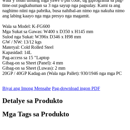
wala’y bisan unsang mga yawe o pin code, ug giprograma sa pag-
time-out pagkahuman sa 3 nga sayup nga pagsulay. Kami ra ang
naghimo niini nga pabrika, busa nahibal-an nimo nga nakuha nimo
ang labing kaayo nga mga presyo nga magamit.
Wala sa Model: K-FG600
Mga Sukat sa Gawas: W400 x D350 x H145 mm
Sulod nga Sukat: W396x D346 x H98 mm
GW / NW: 13/12 kgs
Materyal: Cold Rolled Steel
Kapasidad: 14L
Pag-access sa 15 "Laptop
Gibag-on sa Sheet (Panel): 4 mm
Gibag-on sa Sheet (Luwas): 2 mm
20GP / 40GP Kadag-an (Wala nga Pallet): 930/1946 nga mga PC
Biyai ang Imong Mensahe
Pag-download ingon PDF
Detalye sa Produkto
Mga Tags sa Produkto