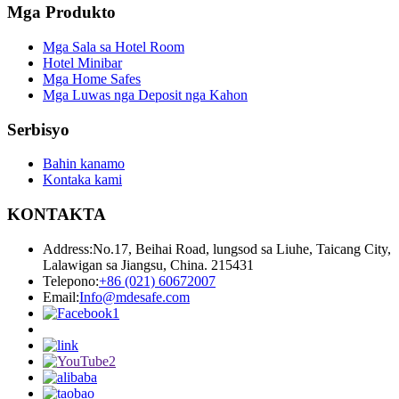
Mga Produkto
Mga Sala sa Hotel Room
Hotel Minibar
Mga Home Safes
Mga Luwas nga Deposit nga Kahon
Serbisyo
Bahin kanamo
Kontaka kami
KONTAKTA
Address:
No.17, Beihai Road, lungsod sa Liuhe, Taicang City,
Lalawigan sa Jiangsu, China. 215431
Telepono:
+86 (021) 60672007
Email:
Info@mdesafe.com