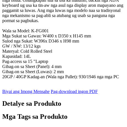
mga bisita. Gisangkapan sila sa usa ka malumo, backlit nga ADA
keyboard ug usa ka tin-aw nga asul nga display aron mapayano ang
paggamit sa luwas. Ang mga luwas nga modelo naa sa tradisyonal
nga mekanismo sa pag-abli sa atubang ug usab sa panguna nga
pormat sa pagbukas.
Wala sa Model: K-FG001
Mga Sukat sa Gawas: W400 x D350 x H145 mm
Sulod nga Sukat: W396x D346 x H98 mm
GW / NW: 13/12 kgs
Materyal: Cold Rolled Steel
Kapasidad: 14L
Pag-access sa 15 "Laptop
Gibag-on sa Sheet (Panel): 4 mm
Gibag-on sa Sheet (Luwas): 2 mm
20GP / 40GP Kadag-an (Wala nga Pallet): 930/1946 nga mga PC
Biyai ang Imong Mensahe
Pag-download ingon PDF
Detalye sa Produkto
Mga Tags sa Produkto