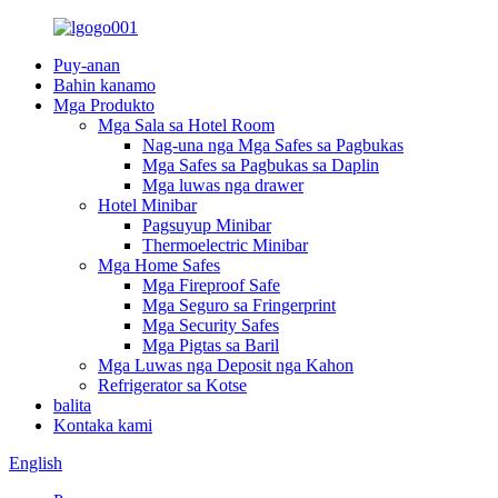
Puy-anan
Bahin kanamo
Mga Produkto
Mga Sala sa Hotel Room
Nag-una nga Mga Safes sa Pagbukas
Mga Safes sa Pagbukas sa Daplin
Mga luwas nga drawer
Hotel Minibar
Pagsuyup Minibar
Thermoelectric Minibar
Mga Home Safes
Mga Fireproof Safe
Mga Seguro sa Fringerprint
Mga Security Safes
Mga Pigtas sa Baril
Mga Luwas nga Deposit nga Kahon
Refrigerator sa Kotse
balita
Kontaka kami
English