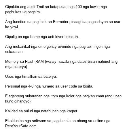
Gipakita ang audit Trail sa katapusan nga 100 nga luwas nga
pagbukas ug pagsira.
Ang function sa pag-lock sa Bermotor pinaagi sa pagpadayon sa usa
ka yawi.
Gipalig-on nga frame nga anti-lever break-in.
Ang mekanikal nga emergency override nga pag-abli ingon nga
sukaranan.
Memory sa Flash RAM (wala’y nawala nga datos bisan nahurot ang
mga baterya).
Ubos nga timailhan sa baterya.
Personal nga 4-6 nga numero sa user code sa bisita.
Eleganteng sukaranan nga itom nga kolor nga pagkahuman (ang uban
kung gihangyo).
Kalidad sa sulud nga natabunan nga karpet.
Eksklusibo nga software sa pagdumala sa abang sa online nga
RentYourSafe.com.