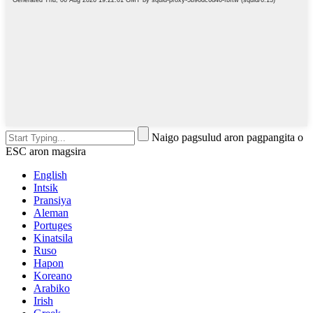
Naigo pagsulud aron pagpangita o
ESC aron magsira
English
Intsik
Pransiya
Aleman
Portuges
Kinatsila
Ruso
Hapon
Koreano
Arabiko
Irish