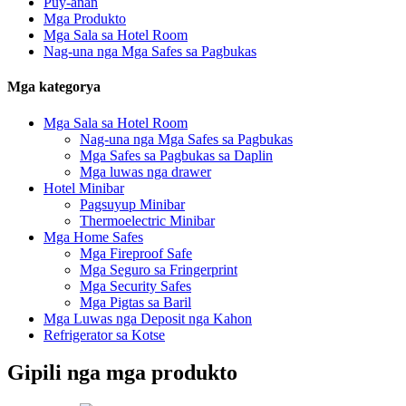
Puy-anan
Mga Produkto
Mga Sala sa Hotel Room
Nag-una nga Mga Safes sa Pagbukas
Mga kategorya
Mga Sala sa Hotel Room
Nag-una nga Mga Safes sa Pagbukas
Mga Safes sa Pagbukas sa Daplin
Mga luwas nga drawer
Hotel Minibar
Pagsuyup Minibar
Thermoelectric Minibar
Mga Home Safes
Mga Fireproof Safe
Mga Seguro sa Fringerprint
Mga Security Safes
Mga Pigtas sa Baril
Mga Luwas nga Deposit nga Kahon
Refrigerator sa Kotse
Gipili nga mga produkto