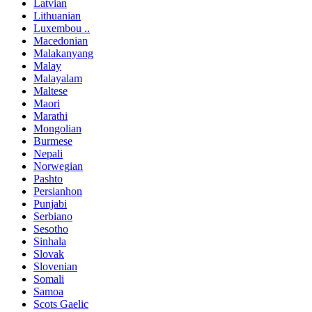
Latvian
Lithuanian
Luxembou ..
Macedonian
Malakanyang
Malay
Malayalam
Maltese
Maori
Marathi
Mongolian
Burmese
Nepali
Norwegian
Pashto
Persianhon
Punjabi
Serbiano
Sesotho
Sinhala
Slovak
Slovenian
Somali
Samoa
Scots Gaelic