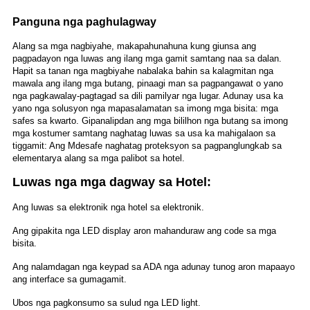
Panguna nga paghulagway
Alang sa mga nagbiyahe, makapahunahuna kung giunsa ang
pagpadayon nga luwas ang ilang mga gamit samtang naa sa dalan.
Hapit sa tanan nga magbiyahe nabalaka bahin sa kalagmitan nga
mawala ang ilang mga butang, pinaagi man sa pagpangawat o yano
nga pagkawalay-pagtagad sa dili pamilyar nga lugar. Adunay usa ka
yano nga solusyon nga mapasalamatan sa imong mga bisita: mga
safes sa kwarto. Gipanalipdan ang mga bililhon nga butang sa imong
mga kostumer samtang naghatag luwas sa usa ka mahigalaon sa
tiggamit: Ang Mdesafe naghatag proteksyon sa pagpanglungkab sa
elementarya alang sa mga palibot sa hotel.
Luwas nga mga dagway sa Hotel:
Ang luwas sa elektronik nga hotel sa elektronik.
Ang gipakita nga LED display aron mahanduraw ang code sa mga
bisita.
Ang nalamdagan nga keypad sa ADA nga adunay tunog aron mapaayo
ang interface sa gumagamit.
Ubos nga pagkonsumo sa sulud nga LED light.