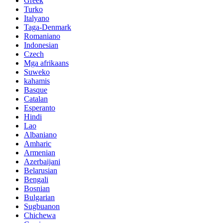
Greek
Turko
Italyano
Taga-Denmark
Romaniano
Indonesian
Czech
Mga afrikaans
Suweko
kahamis
Basque
Catalan
Esperanto
Hindi
Lao
Albaniano
Amharic
Armenian
Azerbaijani
Belarusian
Bengali
Bosnian
Bulgarian
Sugbuanon
Chichewa