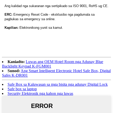
Ang kalidad nga sukaranan nga sertipikado sa ISO 9001, RoHS ug CE.
ERC:
Emergency Reset Code - eksklusibo nga pagdumala sa
pagbukas sa emergency sa online.
Kapilian:
Elektronikong yunit sa kamut.
Kaniadto:
Luwas ang OEM Hotel Room nga Adunay Blue
Backlight Keypad K-FGM001
Sunod:
Ang Smart Intelligent Electronic Hotel Safe Box, Digital
Safes K-DR001
Safe Box sa Kaluwasan sa mga bisita nga adunay Digital Lock
Safe box sa laptop
Security Elektronik nga kahon nga luwas