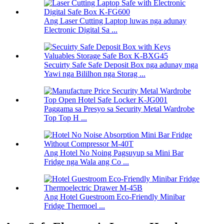
Ang Laser Cutting Laptop luwas nga adunay
Electronic Digital Sa ...
Secuirty Safe Safe Deposit Box nga adunay mga
Yawi nga Bililhon nga Storag ...
Paggama sa Presyo sa Security Metal Wardrobe
Top Top H ...
Ang Hotel No Noing Pagsuyup sa Mini Bar
Fridge nga Wala ang Co ...
Ang Hotel Guestroom Eco-Friendly Minibar
Fridge Thermoel ...