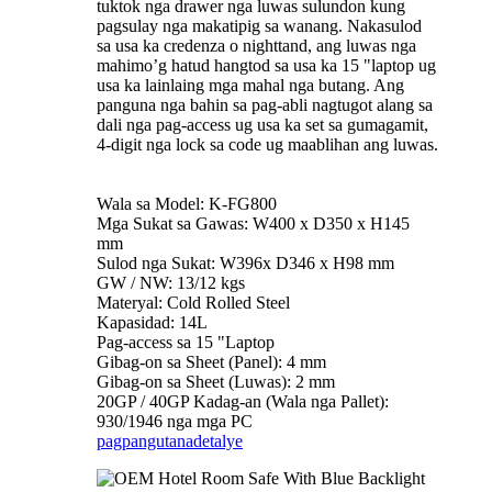
tuktok nga drawer nga luwas sulundon kung
pagsulay nga makatipig sa wanang. Nakasulod
sa usa ka credenza o nighttand, ang luwas nga
mahimo’g hatud hangtod sa usa ka 15 "laptop ug
usa ka lainlaing mga mahal nga butang. Ang
panguna nga bahin sa pag-abli nagtugot alang sa
dali nga pag-access ug usa ka set sa gumagamit,
4-digit nga lock sa code ug maablihan ang luwas.
Wala sa Model: K-FG800
Mga Sukat sa Gawas: W400 x D350 x H145
mm
Sulod nga Sukat: W396x D346 x H98 mm
GW / NW: 13/12 kgs
Materyal: Cold Rolled Steel
Kapasidad: 14L
Pag-access sa 15 "Laptop
Gibag-on sa Sheet (Panel): 4 mm
Gibag-on sa Sheet (Luwas): 2 mm
20GP / 40GP Kadag-an (Wala nga Pallet):
930/1946 nga mga PC
pagpangutana
detalye