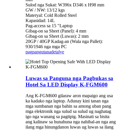
Sulod nga Sukat: W396x D346 x H98 mm
GW / NW: 13/12 kgs
Materyal: Cold Rolled Steel
Kapasidad: 14L
Pag-access sa 15 "Laptop
Gibag-on sa Sheet (Panel): 4 mm
Gibag-on sa Sheet (Luwas): 2 mm
20GP / 40GP Kadag-an (Wala nga Pallet):
930/1946 nga mga PC
pagpangutana
detalye
Luwas sa Panguna nga Pagbukas sa
Hotel Sa LED Display K-FGM600
Ang K-FGM600 gilaraw aron mapaigo ang usa
ka kadako nga laptop. Adunay kini tanan nga
mga sumbanan nga bahin sa among uban pang
mga elektronik nga sulud sa sulud ug naghatag
igo nga wanang sa pagtipig. Masinati sa bisita
ang kalinaw sa hunahuna nga nahibal-an nga ang
ilang mga hinungdanon luwas ug luwas sa ilang