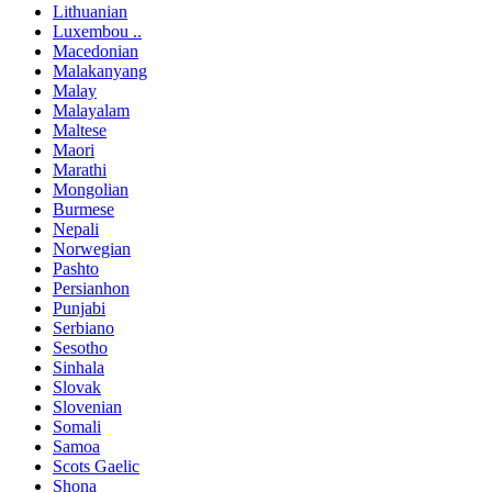
Lithuanian
Luxembou ..
Macedonian
Malakanyang
Malay
Malayalam
Maltese
Maori
Marathi
Mongolian
Burmese
Nepali
Norwegian
Pashto
Persianhon
Punjabi
Serbiano
Sesotho
Sinhala
Slovak
Slovenian
Somali
Samoa
Scots Gaelic
Shona