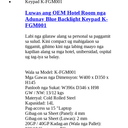
Luwas ang OEM Hotel Room nga
Adunay Blue Backlight Keypad K-
FGM001
Labi nga gilaraw alang sa personal sa paggamit
sa sulud. Kini compact ug mahigalaon sa
tiggamit, gihimo kini nga labing maayo nga
kapilian alang sa mga hotel, unibersidad, ospital
ug tag-iya sa balay.
Wala sa Model: K-FGM001
Mga Gawas nga Dimensyon: W400 x D350 x
H145
Panloob nga Sukat: W396x D346 x H98
GW / NW: 13/12 kgs
Materyal: Cold Rolled Steel
Kapasidad: 14L
Pag-access sa 15 "Laptop
Gibag-on sa Sheet (Panel): 4 mm
Gibag-on sa Sheet (Luwas): 2 mm
20GP / 40GP Kadag-an (Wala nga Pallet):