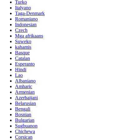
Turko
Italyano
Taga-Denmark
Romaniano
Indonesian
Czech
Mga afrikaans
Suweko
kahamis
Basque
Catalan
Esperanto
Hindi
Lao
Albaniano
Amharic
Armenian
Azerbaijani
Belarusian
Bengali
Bosnian
Bulgarian
Sugbuanon
Chichewa
Corsican