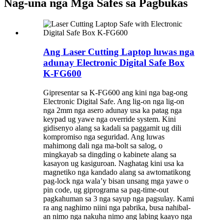
Nag-una nga Mga Safes sa Pagbukas
Ang Laser Cutting Laptop luwas nga
adunay Electronic Digital Safe Box
K-FG600
Gipresentar sa K-FG600 ang kini nga bag-ong
Electronic Digital Safe. Ang lig-on nga lig-on
nga 2mm nga asero adunay usa ka patag nga
keypad ug yawe nga override system. Kini
gidisenyo alang sa kadali sa paggamit ug dili
kompromiso nga seguridad. Ang luwas
mahimong dali nga ma-bolt sa salog, o
mingkayab sa dingding o kabinete alang sa
kasayon ​​ug kasiguroan. Naghatag kini usa ka
magnetiko nga kandado alang sa awtomatikong
pag-lock nga wala’y bisan unsang mga yawe o
pin code, ug giprograma sa pag-time-out
pagkahuman sa 3 nga sayup nga pagsulay. Kami
ra ang naghimo niini nga pabrika, busa nahibal-
an nimo nga nakuha nimo ang labing kaayo nga