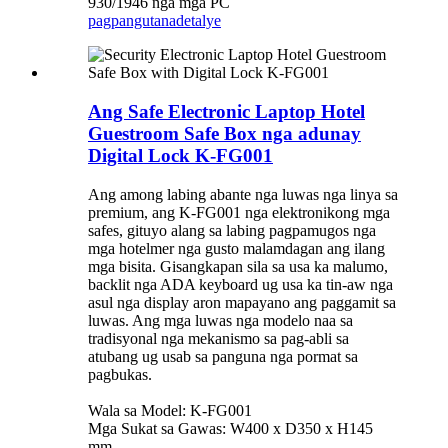
930/1946 nga mga PC
pagpangutana
detalye
Ang Safe Electronic Laptop Hotel
Guestroom Safe Box nga adunay
Digital Lock K-FG001
Ang among labing abante nga luwas nga linya sa
premium, ang K-FG001 nga elektronikong mga
safes, gituyo alang sa labing pagpamugos nga
mga hotelmer nga gusto malamdagan ang ilang
mga bisita. Gisangkapan sila sa usa ka malumo,
backlit nga ADA keyboard ug usa ka tin-aw nga
asul nga display aron mapayano ang paggamit sa
luwas. Ang mga luwas nga modelo naa sa
tradisyonal nga mekanismo sa pag-abli sa
atubang ug usab sa panguna nga pormat sa
pagbukas.
Wala sa Model: K-FG001
Mga Sukat sa Gawas: W400 x D350 x H145
mm