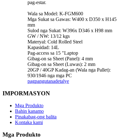
pag-estar.
Wala sa Model: K-FGM600
Mga Sukat sa Gawas: W400 x D350 x H145
mm
Sulod nga Sukat: W396x D346 x H98 mm
GW / NW: 13/12 kgs
Materyal: Cold Rolled Steel
Kapasidad: 14L
Pag-access sa 15 "Laptop
Gibag-on sa Sheet (Panel): 4 mm
Gibag-on sa Sheet (Luwas): 2 mm
20GP / 40GP Kadag-an (Wala nga Pallet):
930/1946 nga mga PC
pagpangutana
detalye
IMPORMASYON
Mga Produkto
Bahin kanamo
Pinakabag-ong balita
Kontaka kami
Mga Produkto