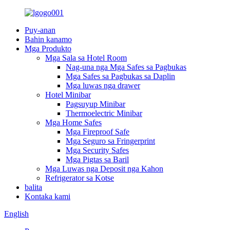
Puy-anan
Bahin kanamo
Mga Produkto
Mga Sala sa Hotel Room
Nag-una nga Mga Safes sa Pagbukas
Mga Safes sa Pagbukas sa Daplin
Mga luwas nga drawer
Hotel Minibar
Pagsuyup Minibar
Thermoelectric Minibar
Mga Home Safes
Mga Fireproof Safe
Mga Seguro sa Fringerprint
Mga Security Safes
Mga Pigtas sa Baril
Mga Luwas nga Deposit nga Kahon
Refrigerator sa Kotse
balita
Kontaka kami
English