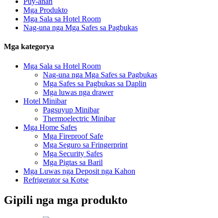
Puy-anan
Mga Produkto
Mga Sala sa Hotel Room
Nag-una nga Mga Safes sa Pagbukas
Mga kategorya
Mga Sala sa Hotel Room
Nag-una nga Mga Safes sa Pagbukas
Mga Safes sa Pagbukas sa Daplin
Mga luwas nga drawer
Hotel Minibar
Pagsuyup Minibar
Thermoelectric Minibar
Mga Home Safes
Mga Fireproof Safe
Mga Seguro sa Fringerprint
Mga Security Safes
Mga Pigtas sa Baril
Mga Luwas nga Deposit nga Kahon
Refrigerator sa Kotse
Gipili nga mga produkto