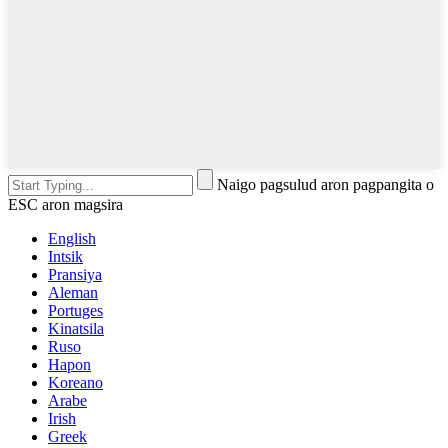
Naigo pagsulud aron pagpangita o
ESC aron magsira
English
Intsik
Pransiya
Aleman
Portuges
Kinatsila
Ruso
Hapon
Koreano
Arabe
Irish
Greek