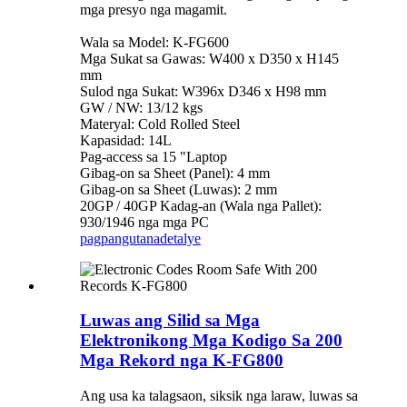
mga presyo nga magamit.
Wala sa Model: K-FG600
Mga Sukat sa Gawas: W400 x D350 x H145
mm
Sulod nga Sukat: W396x D346 x H98 mm
GW / NW: 13/12 kgs
Materyal: Cold Rolled Steel
Kapasidad: 14L
Pag-access sa 15 "Laptop
Gibag-on sa Sheet (Panel): 4 mm
Gibag-on sa Sheet (Luwas): 2 mm
20GP / 40GP Kadag-an (Wala nga Pallet):
930/1946 nga mga PC
pagpangutana
detalye
Luwas ang Silid sa Mga
Elektronikong Mga Kodigo Sa 200
Mga Rekord nga K-FG800
Ang usa ka talagsaon, siksik nga laraw, luwas sa