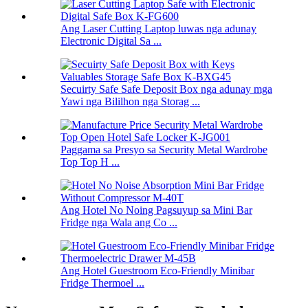
Ang Laser Cutting Laptop luwas nga adunay
Electronic Digital Sa ...
Secuirty Safe Safe Deposit Box nga adunay mga
Yawi nga Bililhon nga Storag ...
Paggama sa Presyo sa Security Metal Wardrobe
Top Top H ...
Ang Hotel No Noing Pagsuyup sa Mini Bar
Fridge nga Wala ang Co ...
Ang Hotel Guestroom Eco-Friendly Minibar
Fridge Thermoel ...