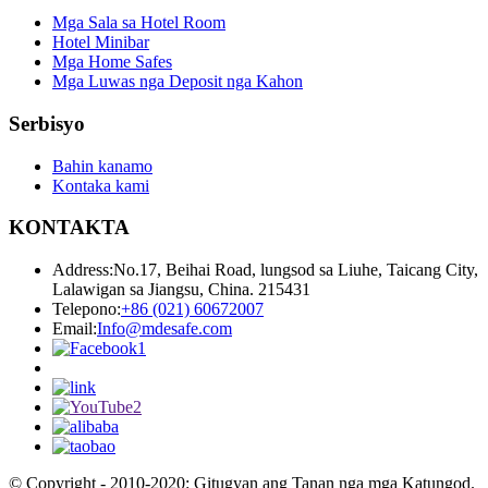
Mga Sala sa Hotel Room
Hotel Minibar
Mga Home Safes
Mga Luwas nga Deposit nga Kahon
Serbisyo
Bahin kanamo
Kontaka kami
KONTAKTA
Address:
No.17, Beihai Road, lungsod sa Liuhe, Taicang City,
Lalawigan sa Jiangsu, China. 215431
Telepono:
+86 (021) 60672007
Email:
Info@mdesafe.com
© Copyright - 2010-2020: Gitugyan ang Tanan nga mga Katungod.