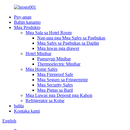
Puy-anan
Bahin kanamo
Mga Produkto
Mga Sala sa Hotel Room
Nag-una nga Mga Safes sa Pagbukas
Mga Safes sa Pagbukas sa Daplin
Mga luwas nga drawer
Hotel Minibar
Pagsuyup Minibar
Thermoelectric Minibar
Mga Home Safes
Mga Fireproof Safe
Mga Seguro sa Fringerprint
Mga Security Safes
Mga Pigtas sa Baril
Mga Luwas nga Deposit nga Kahon
Refrigerator sa Kotse
balita
Kontaka kami
English