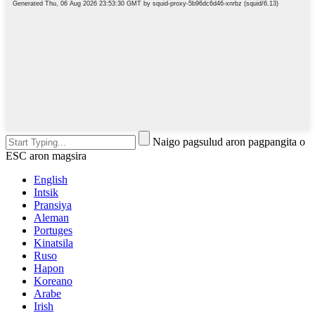
Naigo pagsulud aron pagpangita o
ESC aron magsira
English
Intsik
Pransiya
Aleman
Portuges
Kinatsila
Ruso
Hapon
Koreano
Arabe
Irish