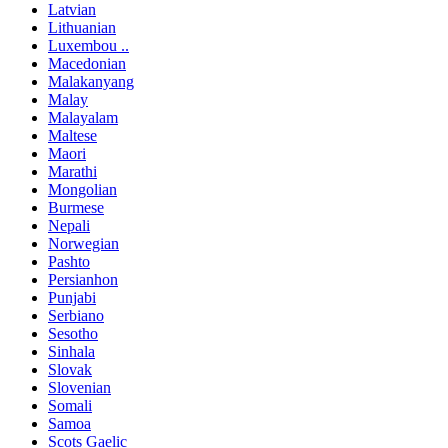
Latvian
Lithuanian
Luxembou ..
Macedonian
Malakanyang
Malay
Malayalam
Maltese
Maori
Marathi
Mongolian
Burmese
Nepali
Norwegian
Pashto
Persianhon
Punjabi
Serbiano
Sesotho
Sinhala
Slovak
Slovenian
Somali
Samoa
Scots Gaelic