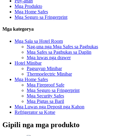
Puy-anan
Mga Produkto
Mga Home Safes
Mga Seguro sa Fringerprint
Mga kategorya
Mga Sala sa Hotel Room
Nag-una nga Mga Safes sa Pagbukas
Mga Safes sa Pagbukas sa Daplin
Mga luwas nga drawer
Hotel Minibar
Pagsuyup Minibar
Thermoelectric Minibar
Mga Home Safes
Mga Fireproof Safe
Mga Seguro sa Fringerprint
Mga Security Safes
Mga Pigtas sa Baril
Mga Luwas nga Deposit nga Kahon
Refrigerator sa Kotse
Gipili nga mga produkto