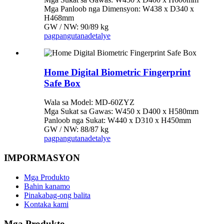
Mga Panloob nga Dimensyon: W438 x D340 x
H468mm
GW / NW: 90/89 kg
pagpangutana
detalye
Home Digital Biometric Fingerprint
Safe Box
Wala sa Model: MD-60ZYZ
Mga Sukat sa Gawas: W450 x D400 x H580mm
Panloob nga Sukat: W440 x D310 x H450mm
GW / NW: 88/87 kg
pagpangutana
detalye
IMPORMASYON
Mga Produkto
Bahin kanamo
Pinakabag-ong balita
Kontaka kami
Mga Produkto