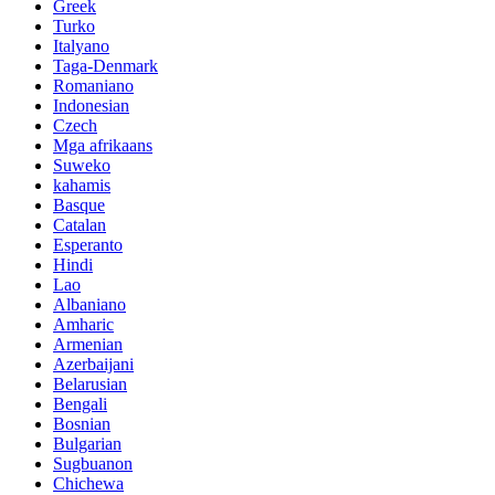
Greek
Turko
Italyano
Taga-Denmark
Romaniano
Indonesian
Czech
Mga afrikaans
Suweko
kahamis
Basque
Catalan
Esperanto
Hindi
Lao
Albaniano
Amharic
Armenian
Azerbaijani
Belarusian
Bengali
Bosnian
Bulgarian
Sugbuanon
Chichewa