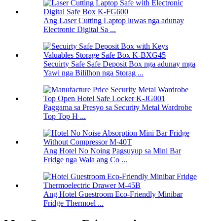
Ang Laser Cutting Laptop luwas nga adunay
Electronic Digital Sa ...
Secuirty Safe Safe Deposit Box nga adunay mga
Yawi nga Bililhon nga Storag ...
Paggama sa Presyo sa Security Metal Wardrobe
Top Top H ...
Ang Hotel No Noing Pagsuyup sa Mini Bar
Fridge nga Wala ang Co ...
Ang Hotel Guestroom Eco-Friendly Minibar
Fridge Thermoel ...