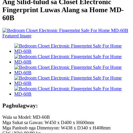
Ang Silid-tulud sa Closet Electronic
Fingerprint Luwas Alang sa Home MD-
60B
Paghulagway:
Wala sa Model: MD-60B
Mga Sukat sa Gawas: W450 x D400 x H600mm
Mga Panloob nga Dimensyon: W438 x D340 x H408mm