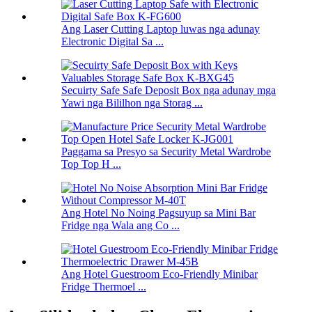
Ang Laser Cutting Laptop luwas nga adunay
Electronic Digital Sa ...
Secuirty Safe Safe Deposit Box nga adunay mga
Yawi nga Bililhon nga Storag ...
Paggama sa Presyo sa Security Metal Wardrobe
Top Top H ...
Ang Hotel No Noing Pagsuyup sa Mini Bar
Fridge nga Wala ang Co ...
Ang Hotel Guestroom Eco-Friendly Minibar
Fridge Thermoel ...