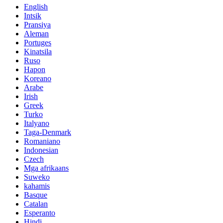
English
Intsik
Pransiya
Aleman
Portuges
Kinatsila
Ruso
Hapon
Koreano
Arabe
Irish
Greek
Turko
Italyano
Taga-Denmark
Romaniano
Indonesian
Czech
Mga afrikaans
Suweko
kahamis
Basque
Catalan
Esperanto
Hindi