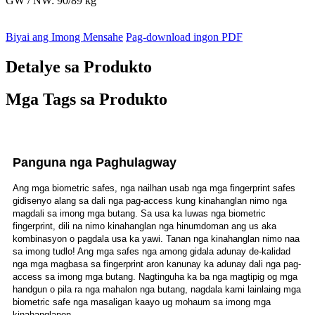
GW / NW: 90/89 kg
Biyai ang Imong Mensahe
Pag-download ingon PDF
Detalye sa Produkto
Mga Tags sa Produkto
Panguna nga Paghulagway
Ang mga biometric safes, nga nailhan usab nga mga fingerprint safes
gidisenyo alang sa dali nga pag-access kung kinahanglan nimo nga
magdali sa imong mga butang. Sa usa ka luwas nga biometric
fingerprint, dili na nimo kinahanglan nga hinumdoman ang us aka
kombinasyon o pagdala usa ka yawi. Tanan nga kinahanglan nimo naa
sa imong tudlo! Ang mga safes nga among gidala adunay de-kalidad
nga mga magbasa sa fingerprint aron kanunay ka adunay dali nga pag-
access sa imong mga butang. Nagtinguha ka ba nga magtipig og mga
handgun o pila ra nga mahalon nga butang, nagdala kami lainlaing mga
biometric safe nga masaligan kaayo ug mohaum sa imong mga
kinahanglanon.