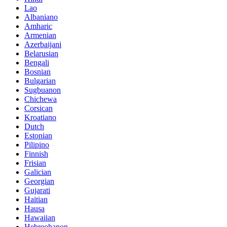
Lao
Albaniano
Amharic
Armenian
Azerbaijani
Belarusian
Bengali
Bosnian
Bulgarian
Sugbuanon
Chichewa
Corsican
Kroatiano
Dutch
Estonian
Pilipino
Finnish
Frisian
Galician
Georgian
Gujarati
Haitian
Hausa
Hawaiian
Hebreohanon