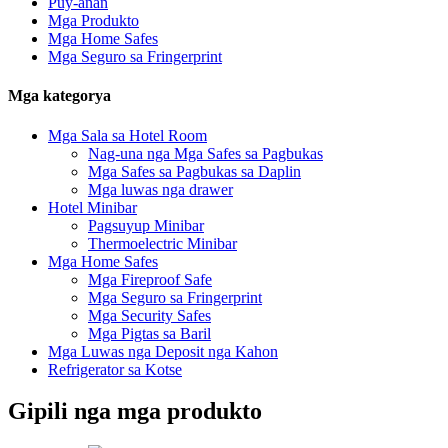
Puy-anan
Mga Produkto
Mga Home Safes
Mga Seguro sa Fringerprint
Mga kategorya
Mga Sala sa Hotel Room
Nag-una nga Mga Safes sa Pagbukas
Mga Safes sa Pagbukas sa Daplin
Mga luwas nga drawer
Hotel Minibar
Pagsuyup Minibar
Thermoelectric Minibar
Mga Home Safes
Mga Fireproof Safe
Mga Seguro sa Fringerprint
Mga Security Safes
Mga Pigtas sa Baril
Mga Luwas nga Deposit nga Kahon
Refrigerator sa Kotse
Gipili nga mga produkto