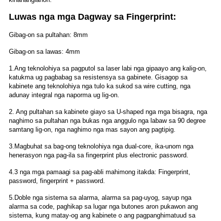
Luwas nga mga Dagway sa Fingerprint:
Gibag-on sa pultahan: 8mm
Gibag-on sa lawas: 4mm
1.Ang teknolohiya sa pagputol sa laser labi nga gipaayo ang kalig-on,
katukma ug pagbabag sa resistensya sa gabinete. Gisagop sa
kabinete ang teknolohiya nga tulo ka sukod sa wire cutting, nga
adunay integral nga naporma ug lig-on.
2. Ang pultahan sa kabinete giayo sa U-shaped nga mga bisagra, nga
naghimo sa pultahan nga bukas nga anggulo nga labaw sa 90 degree
samtang lig-on, nga naghimo nga mas sayon ​​ang pagtipig.
3.Magbuhat sa bag-ong teknolohiya nga dual-core, ika-unom nga
henerasyon nga pag-ila sa fingerprint plus electronic password.
4.3 nga mga pamaagi sa pag-abli mahimong itakda: Fingerprint,
password, fingerprint + password.
5.Doble nga sistema sa alarma, alarma sa pag-uyog, sayup nga
alarma sa code, paghikap sa lugar nga butones aron pukawon ang
sistema, kung matay-og ang kabinete o ang pagpanghimatuud sa