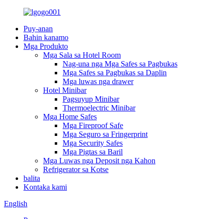
Puy-anan
Bahin kanamo
Mga Produkto
Mga Sala sa Hotel Room
Nag-una nga Mga Safes sa Pagbukas
Mga Safes sa Pagbukas sa Daplin
Mga luwas nga drawer
Hotel Minibar
Pagsuyup Minibar
Thermoelectric Minibar
Mga Home Safes
Mga Fireproof Safe
Mga Seguro sa Fringerprint
Mga Security Safes
Mga Pigtas sa Baril
Mga Luwas nga Deposit nga Kahon
Refrigerator sa Kotse
balita
Kontaka kami
English