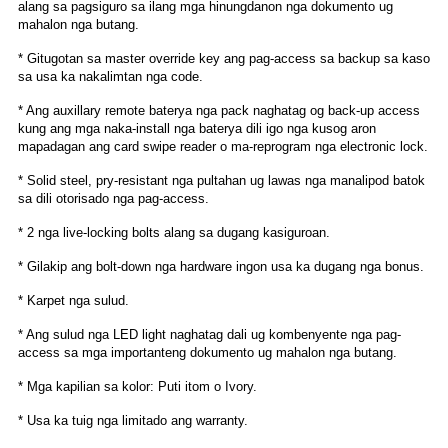
alang sa pagsiguro sa ilang mga hinungdanon nga dokumento ug
mahalon nga butang.
* Gitugotan sa master override key ang pag-access sa backup sa kaso
sa usa ka nakalimtan nga code.
* Ang auxillary remote baterya nga pack naghatag og back-up access
kung ang mga naka-install nga baterya dili igo nga kusog aron
mapadagan ang card swipe reader o ma-reprogram nga electronic lock.
* Solid steel, pry-resistant nga pultahan ug lawas nga manalipod batok
sa dili otorisado nga pag-access.
* 2 nga live-locking bolts alang sa dugang kasiguroan.
* Gilakip ang bolt-down nga hardware ingon usa ka dugang nga bonus.
* Karpet nga sulud.
* Ang sulud nga LED light naghatag dali ug kombenyente nga pag-
access sa mga importanteng dokumento ug mahalon nga butang.
* Mga kapilian sa kolor: Puti itom o Ivory.
* Usa ka tuig nga limitado ang warranty.