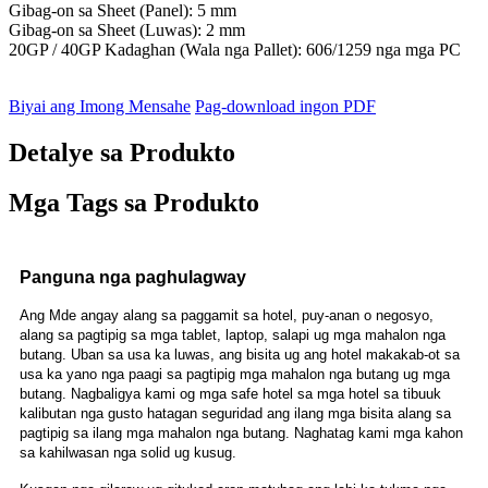
Gibag-on sa Sheet (Panel): 5 mm
Gibag-on sa Sheet (Luwas): 2 mm
20GP / 40GP Kadaghan (Wala nga Pallet): 606/1259 nga mga PC
Biyai ang Imong Mensahe
Pag-download ingon PDF
Detalye sa Produkto
Mga Tags sa Produkto
Panguna nga paghulagway
Ang Mde angay alang sa paggamit sa hotel, puy-anan o negosyo,
alang sa pagtipig sa mga tablet, laptop, salapi ug mga mahalon nga
butang. Uban sa usa ka luwas, ang bisita ug ang hotel makakab-ot sa
usa ka yano nga paagi sa pagtipig mga mahalon nga butang ug mga
butang. Nagbaligya kami og mga safe hotel sa mga hotel sa tibuuk
kalibutan nga gusto hatagan seguridad ang ilang mga bisita alang sa
pagtipig sa ilang mga mahalon nga butang. Naghatag kami mga kahon
sa kahilwasan nga solid ug kusug.