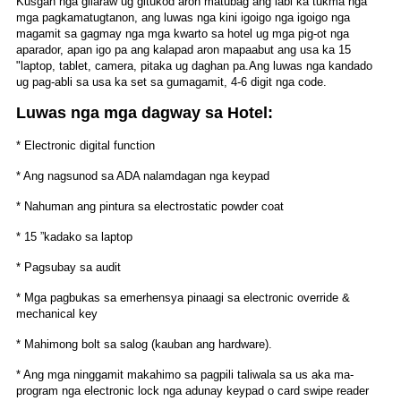
Kusgan nga gilaraw ug gitukod aron matubag ang labi ka tukma nga
mga pagkamatugtanon, ang luwas nga kini igoigo nga igoigo nga
magamit sa gagmay nga mga kwarto sa hotel ug mga pig-ot nga
aparador, apan igo pa ang kalapad aron mapaabut ang usa ka 15
"laptop, tablet, camera, pitaka ug daghan pa.
Ang luwas nga kandado
ug pag-abli sa usa ka set sa gumagamit, 4-6 digit nga code.
Luwas nga mga dagway sa Hotel:
* Electronic digital function
* Ang nagsunod sa ADA nalamdagan nga keypad
* Nahuman ang pintura sa electrostatic powder coat
* 15 ”kadako sa laptop
* Pagsubay sa audit
* Mga pagbukas sa emerhensya pinaagi sa electronic override &
mechanical key
* Mahimong bolt sa salog (kauban ang hardware).
* Ang mga ninggamit makahimo sa pagpili taliwala sa us aka ma-
program nga electronic lock nga adunay keypad o card swipe reader