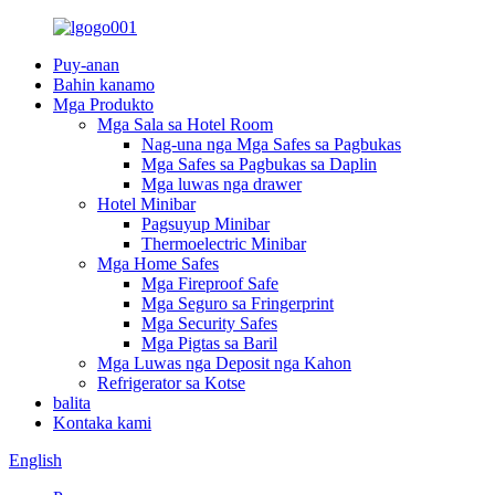
Puy-anan
Bahin kanamo
Mga Produkto
Mga Sala sa Hotel Room
Nag-una nga Mga Safes sa Pagbukas
Mga Safes sa Pagbukas sa Daplin
Mga luwas nga drawer
Hotel Minibar
Pagsuyup Minibar
Thermoelectric Minibar
Mga Home Safes
Mga Fireproof Safe
Mga Seguro sa Fringerprint
Mga Security Safes
Mga Pigtas sa Baril
Mga Luwas nga Deposit nga Kahon
Refrigerator sa Kotse
balita
Kontaka kami
English