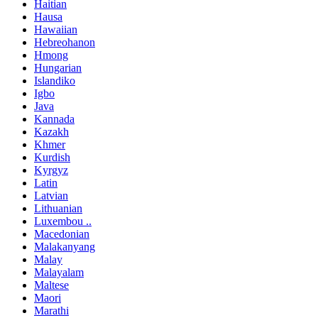
Haitian
Hausa
Hawaiian
Hebreohanon
Hmong
Hungarian
Islandiko
Igbo
Java
Kannada
Kazakh
Khmer
Kurdish
Kyrgyz
Latin
Latvian
Lithuanian
Luxembou ..
Macedonian
Malakanyang
Malay
Malayalam
Maltese
Maori
Marathi