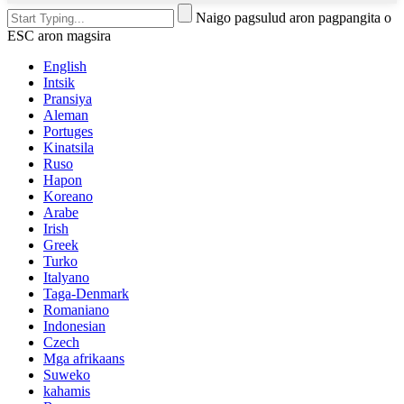
Naigo pagsulud aron pagpangita o
ESC aron magsira
English
Intsik
Pransiya
Aleman
Portuges
Kinatsila
Ruso
Hapon
Koreano
Arabe
Irish
Greek
Turko
Italyano
Taga-Denmark
Romaniano
Indonesian
Czech
Mga afrikaans
Suweko
kahamis