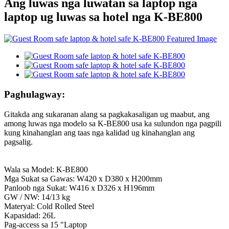
Ang luwas nga luwatan sa laptop nga
laptop ug luwas sa hotel nga K-BE800
Paghulagway:
Gitakda ang sukaranan alang sa pagkakasaligan ug maabut, ang
among luwas nga modelo sa K-BE800 usa ka sulundon nga pagpili
kung kinahanglan ang taas nga kalidad ug kinahanglan ang
pagsalig.
Wala sa Model: K-BE800
Mga Sukat sa Gawas: W420 x D380 x H200mm
Panloob nga Sukat: W416 x D326 x H196mm
GW / NW: 14/13 kg
Materyal: Cold Rolled Steel
Kapasidad: 26L
Pag-access sa 15 "Laptop