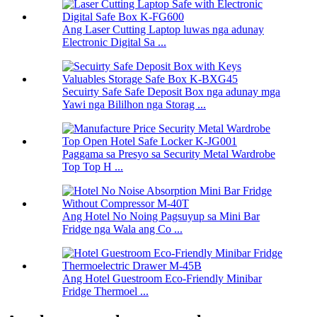
Ang Laser Cutting Laptop luwas nga adunay
Electronic Digital Sa ...
Secuirty Safe Safe Deposit Box nga adunay mga
Yawi nga Bililhon nga Storag ...
Paggama sa Presyo sa Security Metal Wardrobe
Top Top H ...
Ang Hotel No Noing Pagsuyup sa Mini Bar
Fridge nga Wala ang Co ...
Ang Hotel Guestroom Eco-Friendly Minibar
Fridge Thermoel ...