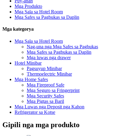
Puy-anan
Mga Produkto
Mga Sala sa Hotel Room
Mga Safes sa Pagbukas sa Daplin
Mga kategorya
Mga Sala sa Hotel Room
Nag-una nga Mga Safes sa Pagbukas
Mga Safes sa Pagbukas sa Daplin
Mga luwas nga drawer
Hotel Minibar
Pagsuyup Minibar
Thermoelectric Minibar
Mga Home Safes
Mga Fireproof Safe
Mga Seguro sa Fringerprint
Mga Security Safes
Mga Pigtas sa Baril
Mga Luwas nga Deposit nga Kahon
Refrigerator sa Kotse
Gipili nga mga produkto