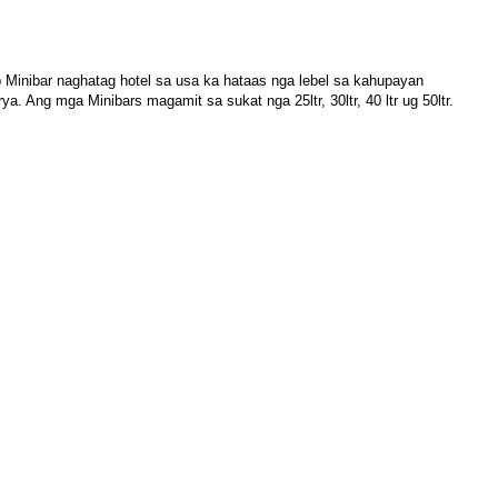
Minibar naghatag hotel sa usa ka hataas nga lebel sa kahupayan
Ang mga Minibars magamit sa sukat nga 25ltr, 30ltr, 40 ltr ug 50ltr.