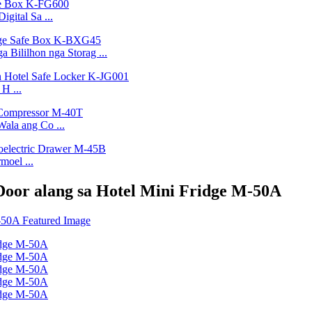
gital Sa ...
 Bililhon nga Storag ...
H ...
ala ang Co ...
moel ...
oor alang sa Hotel Mini Fridge M-50A