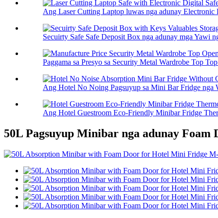
Ang Laser Cutting Laptop luwas nga adunay Electronic Di
Secuirty Safe Safe Deposit Box nga adunay mga Yawi nga
Paggama sa Presyo sa Security Metal Wardrobe Top Top 
Ang Hotel No Noing Pagsuyup sa Mini Bar Fridge nga W
Ang Hotel Guestroom Eco-Friendly Minibar Fridge Ther
50L Pagsuyup Minibar nga adunay Foam D