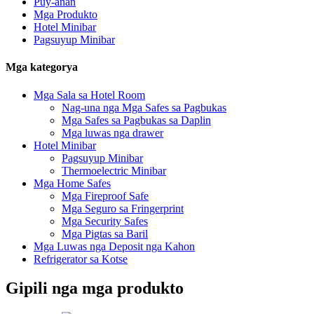
Puy-anan
Mga Produkto
Hotel Minibar
Pagsuyup Minibar
Mga kategorya
Mga Sala sa Hotel Room
Nag-una nga Mga Safes sa Pagbukas
Mga Safes sa Pagbukas sa Daplin
Mga luwas nga drawer
Hotel Minibar
Pagsuyup Minibar
Thermoelectric Minibar
Mga Home Safes
Mga Fireproof Safe
Mga Seguro sa Fringerprint
Mga Security Safes
Mga Pigtas sa Baril
Mga Luwas nga Deposit nga Kahon
Refrigerator sa Kotse
Gipili nga mga produkto