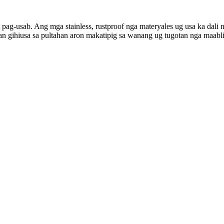
ag-usab. Ang mga stainless, rustproof nga materyales ug usa ka dali 
an gihiusa sa pultahan aron makatipig sa wanang ug tugotan nga maabli