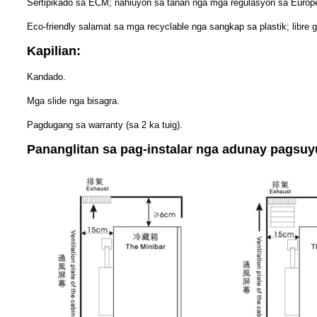
Sertipikado sa ECM; nahiuyon sa tanan nga mga regulasyon sa Europ
Eco-friendly salamat sa mga recyclable nga sangkap sa plastik; libre 
Kapilian:
Kandado.
Mga slide nga bisagra.
Pagdugang sa warranty (sa 2 ka tuig).
Pananglitan sa pag-instalar nga adunay pagsuy