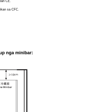
ean CE.
gikan sa CFC.
up nga minibar: