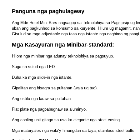
Panguna nga paghulagway
Ang Mde Hotel Mini Bars nagsagop sa Teknolohiya sa Pagsipsip ug li
uban ang pagkunhod sa konsumo sa kuryente. Hilum ug magamit, nahiang
Gisulud sa mga adjustable nga taas nga istante nga naghimo og paagi a
Mga Kasayuran nga Minibar-standard:
Hilom nga minibar nga adunay teknolohiya sa pagsuyup.
Suga sa sulud nga LED.
Duha ka mga slide-in nga istante.
Gipalitan ang bisagra sa pultahan (wala ug tuo).
Ang estilo nga laraw sa pultahan.
Flat plate nga pagpabugnaw sa aluminyo.
Ang cooling unit gitago sa usa ka elegante nga steel casing.
Mga materyales nga wala’y hinungdan sa taya, stainless steel bolts.