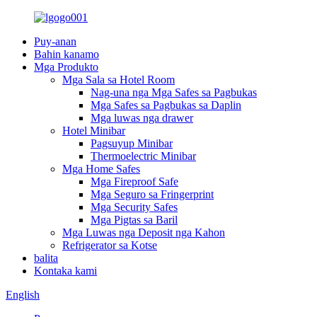
Puy-anan
Bahin kanamo
Mga Produkto
Mga Sala sa Hotel Room
Nag-una nga Mga Safes sa Pagbukas
Mga Safes sa Pagbukas sa Daplin
Mga luwas nga drawer
Hotel Minibar
Pagsuyup Minibar
Thermoelectric Minibar
Mga Home Safes
Mga Fireproof Safe
Mga Seguro sa Fringerprint
Mga Security Safes
Mga Pigtas sa Baril
Mga Luwas nga Deposit nga Kahon
Refrigerator sa Kotse
balita
Kontaka kami
English