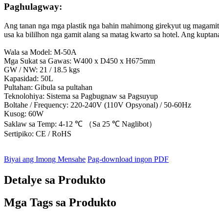
Paghulagway:
Ang tanan nga mga plastik nga bahin mahimong girekyut ug magamit p
usa ka bililhon nga gamit alang sa matag kwarto sa hotel. Ang kuptan
Wala sa Model: M-50A
Mga Sukat sa Gawas: W400 x D450 x H675mm
GW / NW: 21 / 18.5 kgs
Kapasidad: 50L
Pultahan: Gibula sa pultahan
Teknolohiya: Sistema sa Pagbugnaw sa Pagsuyup
Boltahe / Frequency: 220-240V (110V Opsyonal) / 50-60Hz
Kusog: 60W
Saklaw sa Temp: 4-12 ℃ （Sa 25 ℃ Naglibot）
Sertipiko: CE / RoHS
Biyai ang Imong Mensahe
Pag-download ingon PDF
Detalye sa Produkto
Mga Tags sa Produkto