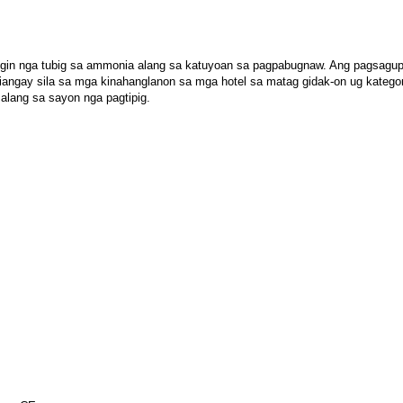
ngin nga tubig sa ammonia alang sa katuyoan sa pagpabugnaw. Ang pagsagup 
ay sila sa mga kinahanglanon sa mga hotel sa matag gidak-on ug kategorya. 
lang sa sayon ​​nga pagtipig.