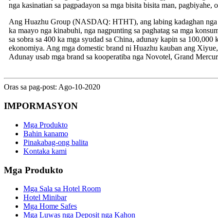
nga kasinatian sa pagpadayon sa mga bisita bisita man, pagbiyahe, o
Ang Huazhu Group (NASDAQ: HTHT), ang labing kadaghan nga kompa
ka maayo nga kinabuhi, nga nagpunting sa paghatag sa mga konsum
sa sobra sa 400 ka mga syudad sa China, adunay kapin sa 100,000
ekonomiya. Ang mga domestic brand ni Huazhu kauban ang Xiyue, H
Adunay usab mga brand sa kooperatiba nga Novotel, Grand Mercure
Oras sa pag-post: Ago-10-2020
IMPORMASYON
Mga Produkto
Bahin kanamo
Pinakabag-ong balita
Kontaka kami
Mga Produkto
Mga Sala sa Hotel Room
Hotel Minibar
Mga Home Safes
Mga Luwas nga Deposit nga Kahon