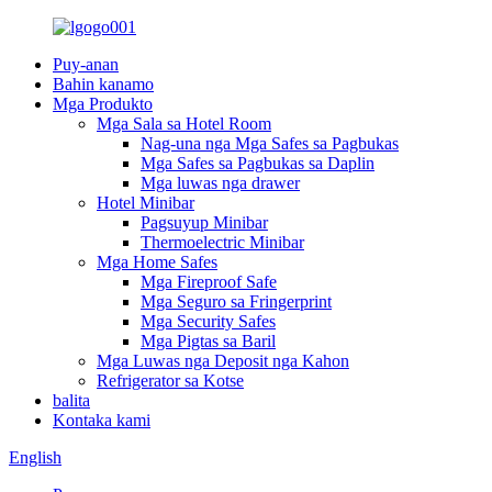
Puy-anan
Bahin kanamo
Mga Produkto
Mga Sala sa Hotel Room
Nag-una nga Mga Safes sa Pagbukas
Mga Safes sa Pagbukas sa Daplin
Mga luwas nga drawer
Hotel Minibar
Pagsuyup Minibar
Thermoelectric Minibar
Mga Home Safes
Mga Fireproof Safe
Mga Seguro sa Fringerprint
Mga Security Safes
Mga Pigtas sa Baril
Mga Luwas nga Deposit nga Kahon
Refrigerator sa Kotse
balita
Kontaka kami
English