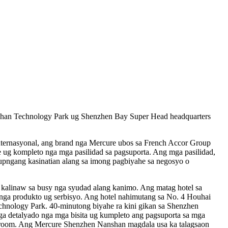
han Technology Park ug Shenzhen Bay Super Head headquarters
nternasyonal, ang brand nga Mercure ubos sa French Accor Group
e ug kompleto nga mga pasilidad sa pagsuporta. Ang mga pasilidad,
tupngang kasinatian alang sa imong pagbiyahe sa negosyo o
alinaw sa busy nga syudad alang kanimo. Ang matag hotel sa
 nga produkto ug serbisyo. Ang hotel nahimutang sa No. 4 Houhai
hnology Park. 40-minutong biyahe ra kini gikan sa Shenzhen
nga detalyado nga mga bisita ug kumpleto ang pagsuporta sa mga
g room. Ang Mercure Shenzhen Nanshan magdala usa ka talagsaon