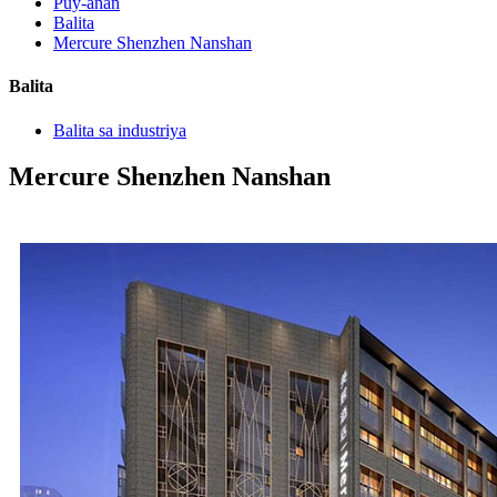
Puy-anan
Balita
Mercure Shenzhen Nanshan
Balita
Balita sa industriya
Mercure Shenzhen Nanshan