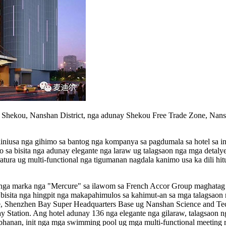
hekou, Nanshan District, nga adunay Shekou Free Trade Zone, Nans
niusa nga gihimo sa bantog nga kompanya sa pagdumala sa hotel sa i
sa bisita nga adunay elegante nga laraw ug talagsaon nga mga detaly
atura ug multi-functional nga tigumanan nagdala kanimo usa ka dili hi
nga marka nga "Mercure" sa ilawom sa French Accor Group maghatag k
bisita nga hingpit nga makapahimulos sa kahimut-an sa mga talagsaon
, Shenzhen Bay Super Headquarters Base ug Nanshan Science and Tec
y Station. Ang hotel adunay 136 nga elegante nga gilaraw, talagsaon 
labhanan, init nga mga swimming pool ug mga multi-functional meetin