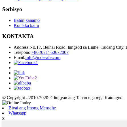
Serbisyo
Bahin kanamo
Kontaka kami
KONTAKTA
Address:
No.17, Beihai Road, lungsod sa Liuhe, Taicang City,
Telepono:
+86 (021) 60672007
Email:
Info@mdesafe.com
© Copyright - 2010-2020: Gitugyan ang Tanan nga mga Katungod.
Biyai ang Imong Mensahe
Whatsapp
x