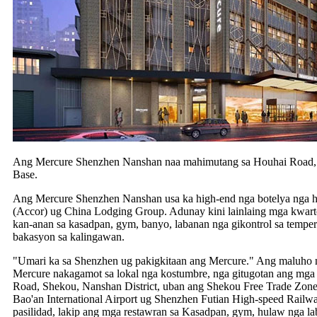
Ang Mercure Shenzhen Nanshan naa mahimutang sa Houhai Road, S
Base.
Ang Mercure Shenzhen Nanshan usa ka high-end nga botelya nga hi
(Accor) ug China Lodging Group. Adunay kini lainlaing mga kwarto 
kan-anan sa kasadpan, gym, banyo, labanan nga gikontrol sa temper
bakasyon sa kalingawan.
"Umari ka sa Shenzhen ug pakigkitaan ang Mercure." Ang maluho 
Mercure nakagamot sa lokal nga kostumbre, nga gitugotan ang mga 
Road, Shekou, Nanshan District, uban ang Shekou Free Trade Zone
Bao'an International Airport ug Shenzhen Futian High-speed Railwa
pasilidad, lakip ang mga restawran sa Kasadpan, gym, hulaw nga 