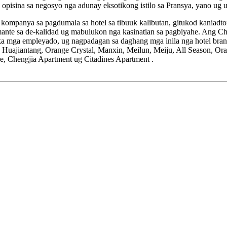
 opisina sa negosyo nga adunay eksotikong istilo sa Pransya, yano ug u
nya sa pagdumala sa hotel sa tibuuk kalibutan, gitukod kaniadtong
ante sa de-kalidad ug mabulukon nga kasinatian sa pagbiyahe. Ang C
 ka mga empleyado, ug nagpadagan sa daghang mga inila nga hotel bra
uajiantang, Orange Crystal, Manxin, Meilun, Meiju, All Season, Oran
, Chengjia Apartment ug Citadines Apartment .