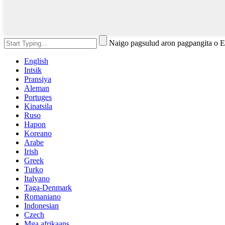
Naigo pagsulud aron pagpangita o 
English
Intsik
Pransiya
Aleman
Portuges
Kinatsila
Ruso
Hapon
Koreano
Arabe
Irish
Greek
Turko
Italyano
Taga-Denmark
Romaniano
Indonesian
Czech
Mga afrikaans