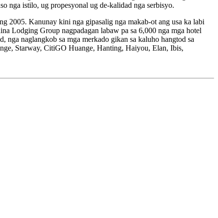
so nga istilo, ug propesyonal ug de-kalidad nga serbisyo.
 2005. Kanunay kini nga gipasalig nga makab-ot ang usa ka labi
hina Lodging Group nagpadagan labaw pa sa 6,000 nga mga hotel
nd, nga naglangkob sa mga merkado gikan sa kaluho hangtod sa
ge, Starway, CitiGO Huange, Hanting, Haiyou, Elan, Ibis,